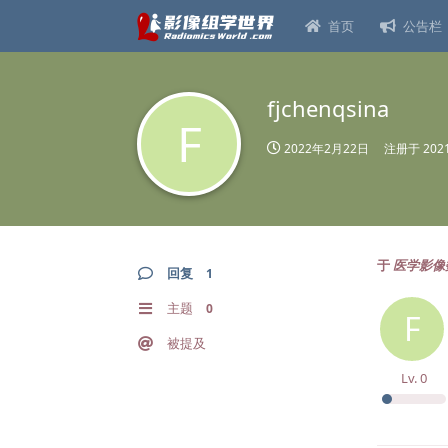
首页
公告栏
fjchenqsina
F
2022年2月22日
注册于
20
于
医学影像
回复
1
主题
0
F
被提及
Lv.
0