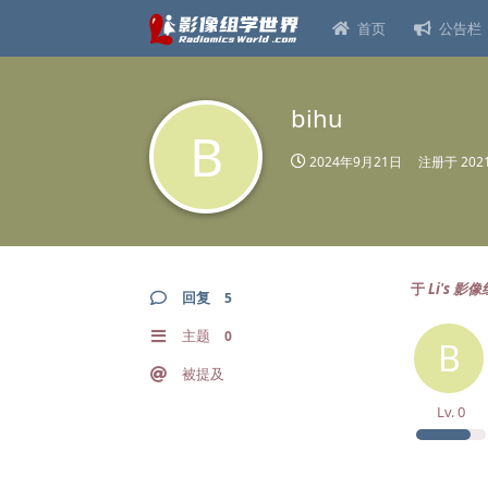
首页
公告栏
bihu
B
2024年9月21日
注册于
20
于
Li's 
回复
5
主题
0
B
被提及
Lv.
0