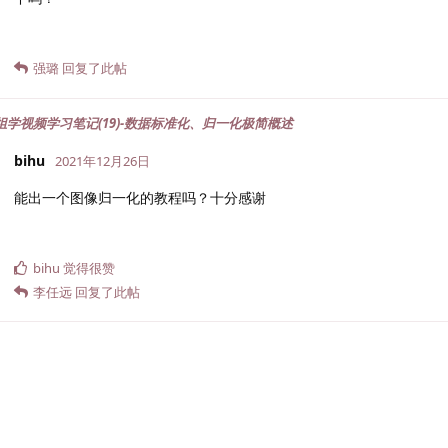
强璐
回复了此帖
影像组学视频学习笔记(19)-数据标准化、归一化极简概述
bihu
2021年12月26日
能出一个图像归一化的教程吗？十分感谢
bihu
觉得很赞
李任远
回复了此帖