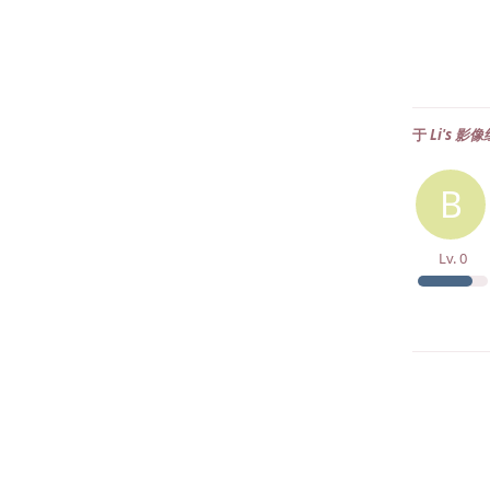
于
Li's 
B
Lv.
0