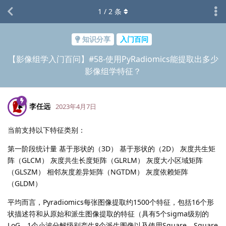
1
/
2
条
知识分享
入门百问
【影像组学入门百问】#58-使用PyRadiomics能提取出多少
影像组学特征？
李任远
2023年4月7日
当前支持以下特征类别：
第一阶段统计量 基于形状的（3D） 基于形状的（2D） 灰度共生矩
阵（GLCM） 灰度共生长度矩阵（GLRLM） 灰度大小区域矩阵
（GLSZM） 相邻灰度差异矩阵（NGTDM） 灰度依赖矩阵
（GLDM）
平均而言，Pyradiomics每张图像提取约1500个特征，包括16个形
状描述符和从原始和派生图像提取的特征（具有5个sigma级别的
LoG、1个小波分解级别产生8个派生图像以及使用Square、Square