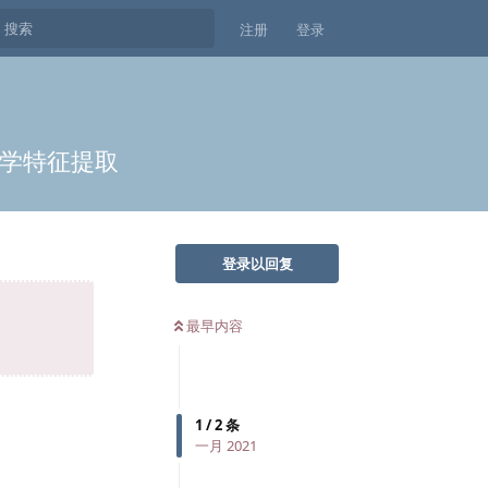
注册
登录
像组学特征提取
登录以回复
最早内容
1
/
2
条
一月 2021