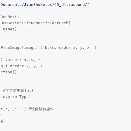
/Documents/JianShuNotes/2D_Ultrasound/"
Reader()

DCMSeriesFileNames(folderPath)

_names)

yFromImage(image) 
# Note: order:z, y, x !!
() 
#order: x, y, z
ng() 
#order:x, y, z
8 
#注意这里是Int8
ze,pixelType)

_arr[:,:,::-1] #镜像翻转操作
pe)