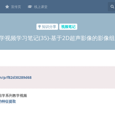
宣传页
线上课堂
知识分享
视频笔记
像组学视频学习笔记(35)-基于2D超声影像的影
om/p/f82d30289d68
像组学系列教学视频
的特征提取