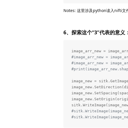
Notes: 这里涉及python读入nifti
6、探索这个“3”代表的意义
#image_arr_new = image_a
#image_arr_new = image_a
#print(image_arr_new.sha
image_new = sitk.GetImage
image_new.SetDirection(di
image_new.SetSpacing(spac
image_new.SetOrigin(origi
sitk.WriteImage(image_ne
#sitk.WriteImage(image_n
#sitk.WriteImage(image_n