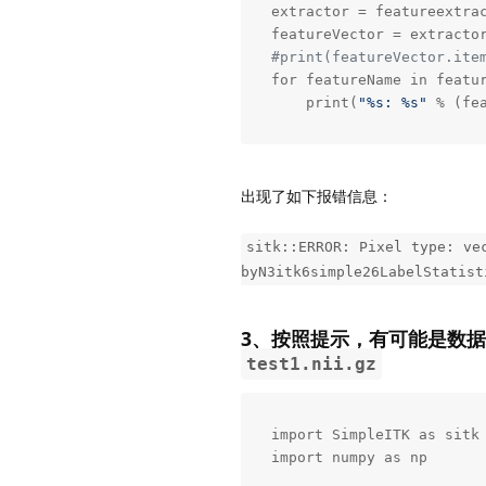
extractor = featureextrac
#print(featureVector.ite
for featureName in featur
    print(
"%s: %s"
 % (fe
出现了如下报错信息：
sitk::ERROR: Pixel type: ve
byN3itk6simple26LabelStatist
3、按照提示，有可能是数
test1.nii.gz
import SimpleITK as sitk

import numpy as np
