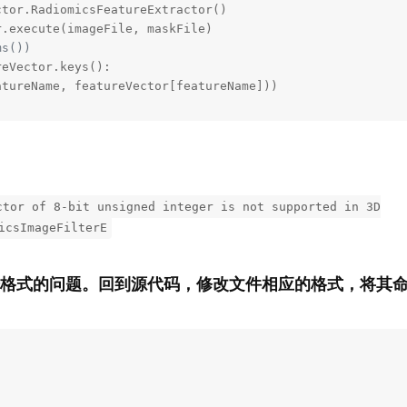
tor.RadiomicsFeatureExtractor()

ms())
eVector.keys():

atureName, featureVector[featureName]))
ctor of 8-bit unsigned integer is not supported in 3D
icsImageFilterE
据格式的问题。回到源代码，修改文件相应的格式，将其