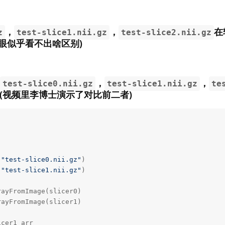
，
，
在
z
test-slice1.nii.gz
test-slice2.nii.gz
眼似乎看不出啥区别)
，
，
test-slice0.nii.gz
test-slice1.nii.gz
te
(视频里李博士演示了对比前二者)
(
"test-slice0.nii.gz"
)

(
"test-slice1.nii.gz"
)

ayFromImage(slicer0)

ayFromImage(slicer1)

cer1_arr
