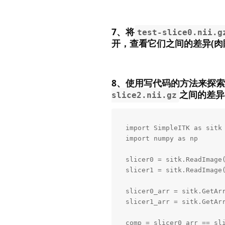
7、将
test-slice0.nii.g
开，查看它们之间的差异(肉
8、使用写代码的方法来探索
之间的差异
slice2.nii.gz
import SimpleITK as sitk

import numpy as np

slicer0 = sitk.ReadImage
slicer1 = sitk.ReadImage
slicer0_arr = sitk.GetArr
slicer1_arr = sitk.GetArr
comp = slicer0_arr == sli