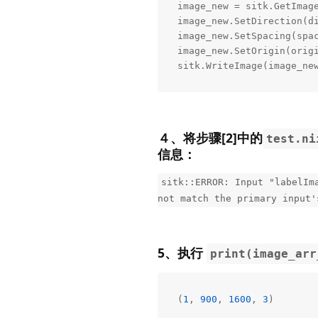
image_new = sitk.GetImage
image_new.SetDirection(di
image_new.SetSpacing(spac
image_new.SetOrigin(origi
sitk.WriteImage(image_ne
４、将步骤[2]中的
test.ni
信息：
sitk::ERROR: Input "labelIm
not match the primary input'
5、执行
print(image_arr
(
1
, 
900
, 
1600
, 
3
)