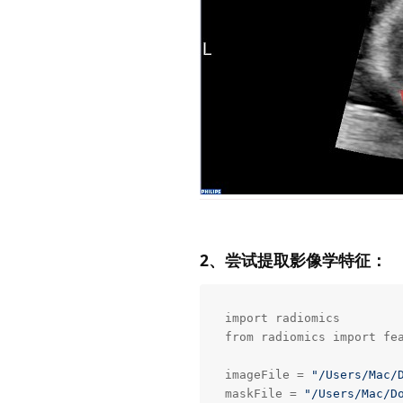
2、尝试提取影像学特征：
import radiomics 

from radiomics import fea
imageFile = 
"/Users/Mac/
maskFile = 
"/Users/Mac/D