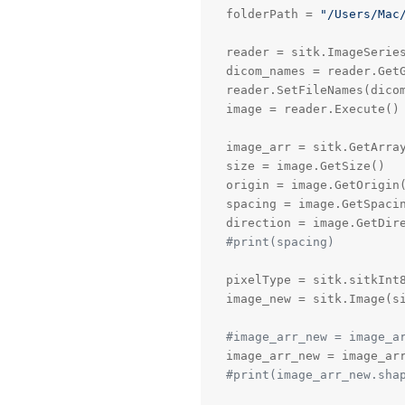
folderPath = 
"/Users/Mac
reader = sitk.ImageSeries
dicom_names = reader.GetG
reader.SetFileNames(dicom
image = reader.Execute()

image_arr = sitk.GetArra
size = image.GetSize()

origin = image.GetOrigin
spacing = image.GetSpaci
#print(spacing) 
pixelType = sitk.sitkInt
image_new = sitk.Image(si
#image_arr_new = image
#print(image_arr_new.sha