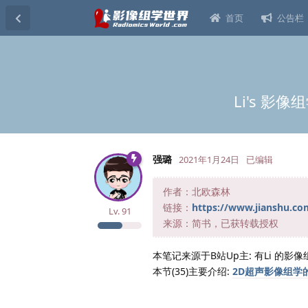
首页
公告栏
Li's 影
强璐
2021年1月24日
已编辑
作者：北欧森林
链接：
https://www.jianshu.c
Lv.
91
来源：简书，已获转载授权
本笔记来源于B站Up主: 有Li 的影
本节(35)主要介绍:
2D超声影像组学