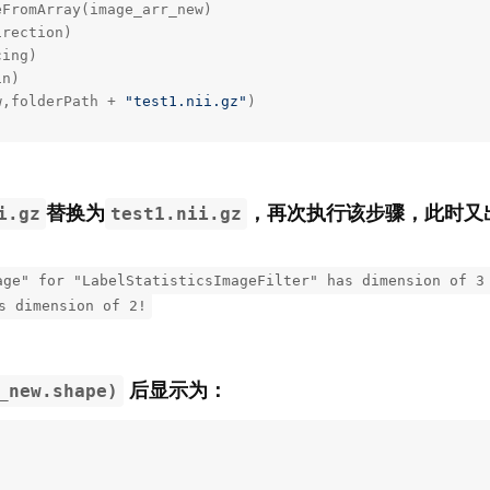
FromArray(image_arr_new)

rection)

ing)

n)

w,folderPath + 
"test1.nii.gz"
)
替换为
，再次执行该步骤，此时又
i.gz
test1.nii.gz
age" for "LabelStatisticsImageFilter" has dimension of 3
s dimension of 2!
后显示为：
_new.shape)