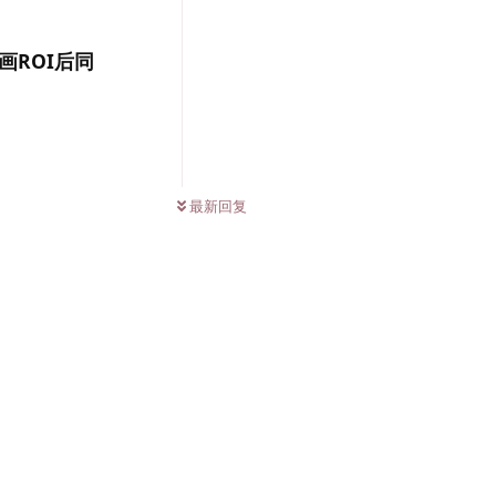
勾画ROI后同
0
条未读
最新回复