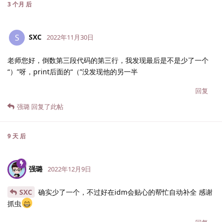
3 个月
后
SXC
S
2022年11月30日
老师您好，倒数第三段代码的第三行，我发现最后是不是少了一个
“）”呀，print后面的“（”没发现他的另一半
回复
强璐
回复了此帖
9 天
后
强璐
2022年12月9日
SXC
确实少了一个，不过好在idm会贴心的帮忙自动补全 感谢
抓虫