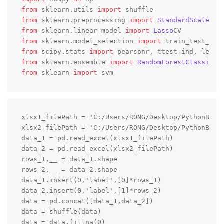
from
 sklearn.
utils
import
from
 sklearn.
preprocessing
import
StandardScaler
from
 sklearn.
linear_model
import
Lasso
from
 sklearn.
model_selection
import
 train_test_spl
from
 scipy.
stats
import
from
 sklearn.
ensemble
import
RandomForestClassifie
from
 sklearn 
import
 svm
xlsx1_filePath = 'C:/Users/RONG/Desktop/PythonBasic
xlsx2_filePath = 'C:/Users/RONG/Desktop/PythonBasic
data_1 = pd.read_excel(xlsx1_filePath)

data_2 = pd.read_excel(xlsx2_filePath)

rows_1,__ = data_1.shape

rows_2,__ = data_2.shape

data_1.insert(0,'label',[0]*rows_1)

data_2.insert(0,'label',[1]*rows_2)

data = pd.concat([data_1,data_2])

data = shuffle(data)

data = data.fillna(0)
