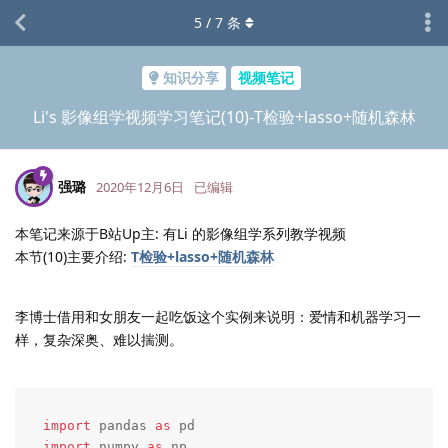
5
/
7
条
知识分享
视频笔记
Li's 影像组学视频学习笔记(10)-T检验+lasso+随机森林
强璐
2020年12月6日
已编辑
本笔记来源于B站Up主: 有Li 的影像组学系列教学视频
本节(10)主要介绍:
T检验+lasso+随机森林
李博士借用和女朋友一起吃饭这个实例来说明：爱情和机器学习一
样，复杂深奥、难以揣测。
import
 pandas 
as
import
 numpy 
as