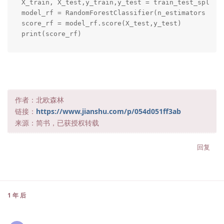
X_train, X_test,y_train,y_test = train_test_split(X
model_rf = RandomForestClassifier(n_estimators = 20
score_rf = model_rf.score(X_test,y_test)

print(score_rf)
作者：北欧森林
链接：
https://www.jianshu.com/p/054d051ff3ab
来源：简书，已获授权转载
回复
1 年
后