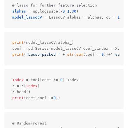
# lasso for further feature selection
alphas
 = np.logspace(-
3
,
1
,
30
model_lassoCV
 = LassoCV(alphas = alphas, cv = 
10
, 
print
(model_lassoCV.alpha_)

print
(
'Lasso picked '
 + 
str
(
sum
(coef !=
0
))+
' varia
index
 = coef[coef != 
0
].index

X = X[
index
]

print
(coef[coef !=
0
])
# RandomFrorest