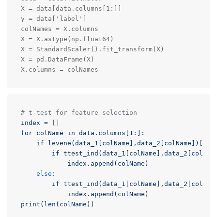
X = data[data.columns[1:]]

y = data['label']

colNames = X.columns

X = X.astype(np.float64)

X = StandardScaler().fit_transform(X)

X = pd.DataFrame(X)

X.columns = colNames
# t-test for feature selection
index
=
for
colName
in
data.columns[1:]:
if
levene(data_1[colName],data_2[colName])[1]
if
ttest_ind(data_1[colName],data_2[colNam
index.append(colName)
else:
if
ttest_ind(data_1[colName],data_2[colNam
index.append(colName)
print(len(colName))