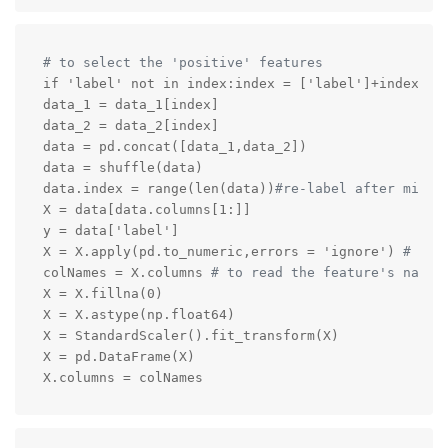
# to select the 'positive' features
if 'label' not in index:index = ['label']+index

data_1 = data_1[index]

data_2 = data_2[index]

data = pd.concat([data_1,data_2])

data = shuffle(data)

data.index = range(len(data))
#re-label after mixur
X = data[data.columns[1:]]

y = data['label']

X = X.apply(pd.to_numeric,errors = 'ignore') 
# tra
colNames = X.columns 
# to read the feature's name
X = X.fillna(0)

X = X.astype(np.float64)

X = StandardScaler().fit_transform(X)

X = pd.DataFrame(X)

X.columns = colNames