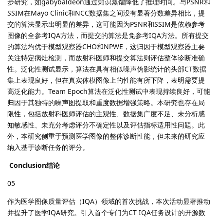
步研究，如gabybaldeon通过知识蒸馏降低了推理时间。与PSNR和
SSIM在Mayo Clinic和NCC数据集之间没有显著分数差异相比，提
交的算法显示出明显的差异，这可能因为PSNR和SSIM是依赖参考
图像的全参考IQA方法，而提交的算法是免参考IQA方法。所有提交
的算法均优于模型观察器CHO和NPWE，这归因于模型观察器主要
关注特定病灶检测，而放射科医师和提交算法则评估整体诊断准确
性。泛化性测试显示，算法在具有相似噪声伪影统计的头部CT数据
集上表现良好，但在真实体模图像上的性能有所下降，表明需要提
高泛化能力。Team Epoch算法在泛化性测试中表现持续良好，可能
归因于其独特的噪声图提取和重度数据增强策略。本研究也存在局
限性，包括放射科医师评估的主观性、数据集广度不足、未分析感
知敏感性、未充分考虑评分不确定性以及评估指标适用性问题。此
外，本研究侧重于预测医学图像的整体诊断性能，但未来的研究应
纳入基于诊断任务的评分。
Conclusion结论
05
作为医学图像质量评估（IQA）领域的首次挑战，本次活动显著推动
并提升了医学IQA研究。引入首个专门为CT IQA任务设计的开源数