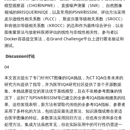
模型观察器（CHO和NPWE）、直接噪声测量（SNR）、自然图像
领域的BRISQUE和NIQE，以及常用的PSNR和SSIM。评估方法采用
皮尔逊线性相关系数（PLCC）、斯皮尔曼等级相关系数（SROCC）
和肯德尔等级相关系数（KROCC）的总和作为最终综合评分，以全
面衡量算法与放射科医师评估的线性与非线性相关性。参与者以
Docker容器提交算法，在Grand Challenge平台上进行匿名验证和
测试。
Discussion讨论
04
本文首次提出了专门针对CT图像的IQA挑战，为CT IQA任务未来的
研究方向提供了指导，并为医学IQA研究社区提供了首个开源数据
集。本挑战赛提交的算法优于基线模型，且在不依赖参考图像的情
况下，达到了与PSNR和SSIM等已建立的全参考IQA指标相媲美的结
果。这些发现表明，新方法有望取代传统的全参考IQA指标。参赛者
采用了多样化的方法，包括适应最先进算法、知识蒸馏或整合更适
合医学图像的特征。多数算法采用回归方法，但也有分类和多任务
处理方法。集成方法虽然常见，但在实际应用中的可行性仍需进一