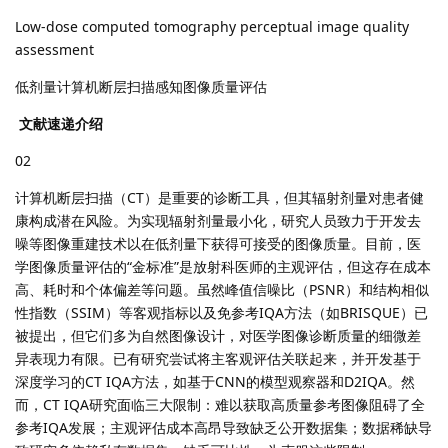
Low-dose computed tomography perceptual image quality
assessment
低剂量计算机断层扫描感知图像质量评估
文献速递介绍
02
计算机断层扫描（CT）是重要的诊断工具，但其辐射剂量对患者健
康构成潜在风险。为实现辐射剂量最小化，研究人员致力于开发去
噪等图像重建技术以在低剂量下获得可接受的图像质量。目前，医
学图像质量评估的“金标准”是放射科医师的主观评估，但这存在成本
高、耗时和个体偏差等问题。虽然峰值信噪比（PSNR）和结构相似
性指数（SSIM）等客观指标以及免参考IQA方法（如BRISQUE）已
被提出，但它们多为自然图像设计，对医学图像诊断质量的细微差
异表现力有限。已有研究尝试将主客观评估关联起来，并开发基于
深度学习的CT IQA方法，如基于CNN的模型观察器和D2IQA。然
而，CT IQA研究面临三大限制：难以获取高质量参考图像阻碍了全
参考IQA发展；主观评估成本高昂导致缺乏公开数据集；数据稀缺导