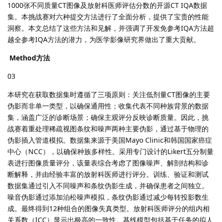
1000张不同质量CT图像及放射科医师评估分数的开源CT IQA数据
集。本挑战赛对六种提交方法进行了全面分析，提供了宝贵的性能
洞察。本文总结了这些方法和见解，并强调了开发免参考IQA方法超
越全参考IQA方法的潜力，为医学影像研究界做出了重大贡献。
Method方法
03
本研究在获取数据集时遵循了三项原则：关注低剂量CT图像的主要
伪影而非单一类型，以确保通用性；收集代表不同种族背景的数据
集，涵盖广泛的诊断场景；确保主观评分反映诊断质量。因此，挑
战赛着重处理稀疏视图条纹和噪声两种主要伪影，通过基于物理的
伪影插入管道模拟。数据集来源于美国Mayo Clinic和韩国国家癌症
中心（NCC），以确保种族多样性。采用专门设计的Likert五分制量
表进行图像质量评分，该量表综合考虑了图像噪声、解剖结构和诊
断解释，并由经验丰富的放射科医师进行评分。训练、验证和测试
数据集通过引入不同噪声和条纹伪影生成，并确保患者之间独立。
噪音伪影通过添加泊松噪声模拟，条纹伪影通过减少每转投影数生
成。最终得到12种组合的图像失真类型。放射科医师评分的组内相
关系数（ICC）显示出极高的一致性。基线模型包括基于任务的拟人