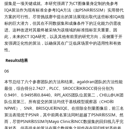
据集是一项关键成就。本研究强调了为CT图像量身定制的免参考
IQA算法作为现有标准全参考IQA方法（如PSNR和SSIM）实用替代
方案的可行性。尽管挑战赛中提出的算法展现出取代这些标准IQA指
标的巨大潜力，但其在不同数据集和成像条件下的泛化能力仍需改
进。这种改进对其最终被采纳为该领域的标准指标至关重要。因
此，未来的CT IQA研究，以及其他有前景的研究方向，应侧重于开
发强调泛化性的算法，以确保其在广泛临床场景中的适用性和有效
性。
Results结果
06
本节总结了六个参赛团队的方法和结果。agaldran团队的方法性能
最佳，综合得分2.7427，PLCC、SROCC和KROCC得分分别为
0.9491、0.9495和0.8440。RPI_AXIS团队位居第二，CHILL@UK团
队位居第三。所有提交的算法均优于基线模型观察器（CHO和
NPWE）、SNR、BRISQUE和NIQE。在排除全剂量图像后，前三名
算法表现优于PSNR，其中前两名算法同时超越了PSNR和SSIM。然
而，尽管PSNR和SSIM与Mayo Clinic和NCC数据集的回归线几乎完
美对齐，但高排名的算法在两个数据集之间也存在回归线对齐的差