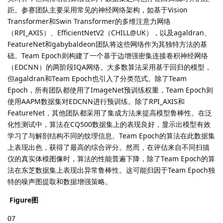
距。参赛团队主要采用常见的神经网络架构，如基于Vision
Transformer和Swin Transformer的多维注意力网络
（RPI_AXIS）、EfficientNetV2（CHILL@UK），以及agaldran、
FeatureNet和gabybaldeon团队将这些网络作为其独特方法的基
础。Team Epoch则构建了一个基于边增强密集连接卷积神经网络
（EDCNN）的两阶段IQA网络。大多数算法采用基于回归的模型，
但agaldran和Team Epoch也引入了分类范式。除了Team
Epoch，所有团队都使用了ImageNet预训练权重，Team Epoch则
使用AAPM数据集对EDCNN进行预训练。除了RPI_AXIS和
FeatureNet，其他团队都采用了集成方法来提高模型鲁棒性。在泛
化性测试中，算法在CQ500数据集上的表现良好，显示出模型有效
学习了与解剖结构不同的纹理信息。Team Epoch的算法在此数据集
上表现出色，获得了最高的综合评分。然而，在评估来自不同扫描
仪的真实体模图像时，算法的性能普遍下降，除了Team Epoch的算
法在东芝数据集上表现出异常鲁棒性。这可能归因于Team Epoch独
特的噪声图提取和数据增强策略。
Figure图
07