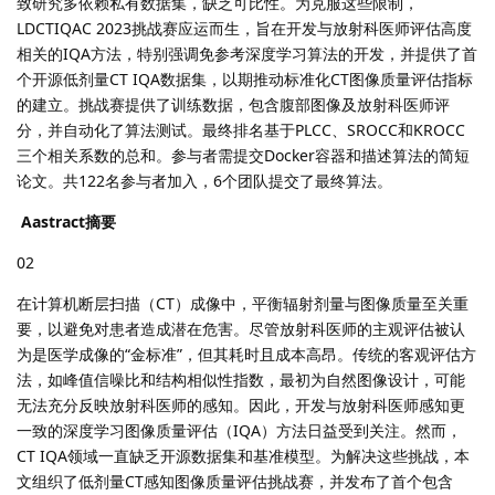
致研究多依赖私有数据集，缺乏可比性。为克服这些限制，
LDCTIQAC 2023挑战赛应运而生，旨在开发与放射科医师评估高度
相关的IQA方法，特别强调免参考深度学习算法的开发，并提供了首
个开源低剂量CT IQA数据集，以期推动标准化CT图像质量评估指标
的建立。挑战赛提供了训练数据，包含腹部图像及放射科医师评
分，并自动化了算法测试。最终排名基于PLCC、SROCC和KROCC
三个相关系数的总和。参与者需提交Docker容器和描述算法的简短
论文。共122名参与者加入，6个团队提交了最终算法。
Aastract摘要
02
在计算机断层扫描（CT）成像中，平衡辐射剂量与图像质量至关重
要，以避免对患者造成潜在危害。尽管放射科医师的主观评估被认
为是医学成像的“金标准”，但其耗时且成本高昂。传统的客观评估方
法，如峰值信噪比和结构相似性指数，最初为自然图像设计，可能
无法充分反映放射科医师的感知。因此，开发与放射科医师感知更
一致的深度学习图像质量评估（IQA）方法日益受到关注。然而，
CT IQA领域一直缺乏开源数据集和基准模型。为解决这些挑战，本
文组织了低剂量CT感知图像质量评估挑战赛，并发布了首个包含