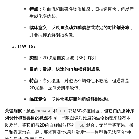
特点
：对血流和顺磁性物质敏感，扫描速度快，但易产
生磁化率伪影。
临床意义
：反映
血流动力学信息或特定的对比剂分布
，
并非纯粹的解剖结构像。
T1W_TSE
类型
：2D快速自旋回波（SE）序列
目的
：
常规、快速的T1加权解剖成像
特点
：序列稳健，对磁场不均匀性不敏感，但通常是
2D采集，层间分辨率较低。
临床意义
：反映
常规层面的组织解剖结构
。
关键洞察
：虽然
和
都是3D梯度回波，但它们的
脉冲序
MPRAGE
TFE
列设计和首要目的截然不同
，导致图像对比度的生物物理来源有本
质差异。将它们与2D的自旋回波序列
混合，无异于将苹果、橙
TSE
子和香蕉放在一起，要求预测“水果的甜度”——模型将无法区分“种